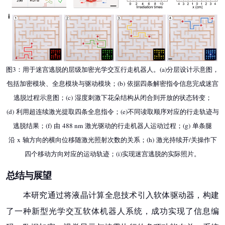
图3：用于迷宫逃脱的层级加密光学交互行走机器人。(a)分层设计示意图，
包括加密模块、全息模块与驱动模块；(b) 依据四条解密指令信息完成迷宫
逃脱过程示意图；(c) 湿度刺激下花朵结构从闭合到开放的状态转变；
(d) 利用超连续激光提取四条全息指令；(e)不同读取顺序对应的行走轨迹与
逃脱结果；(f) 由 488 nm 激光驱动的行走机器人运动过程；(g) 单条腿
沿 x 轴方向的横向位移随激光照射次数的关系；(h) 激光持续开/关操作下
四个移动方向对应的运动轨迹；(i)实现迷宫逃脱的实际照片。
总结与展望
本研究通过将液晶计算全息技术引入软体驱动器，构建
了一种新型光学交互软体机器人系统，成功实现了信息编