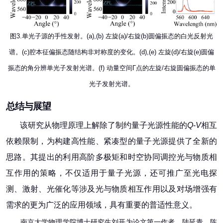
图3.单光子源的手性发射。(a),(b) 左旋(a)/右旋(b)圆偏振态的白光反射光
谱。(c)腔本征偏振态随结构非对称度的变化。(d),(e) 左旋(d)/右旋(e)圆偏
振态的角分辨单光子发射光谱。(f) 动量空间Γ点的左旋/右旋圆偏振态的单
光子发射光谱。
总结与展望
该研究从物理原理上解除了制约量子光源性能的
Q
-
V
相互
依赖限制，为构建高性能、紧凑型的量子光源提供了全新的
思路。其提出的利用高阶多极矩和
时空协同调控
光与物质相
互作用的策略，不仅适用于量子光源，还可推广至光电探
测、激射、光催化等涉及光与物质相互作用以及对场增强有
需求的更为广泛的应用领域，具有重要的普适性意义。
南京大学物理学院博士研究生刘开为论文第一作者，陆延青、陈