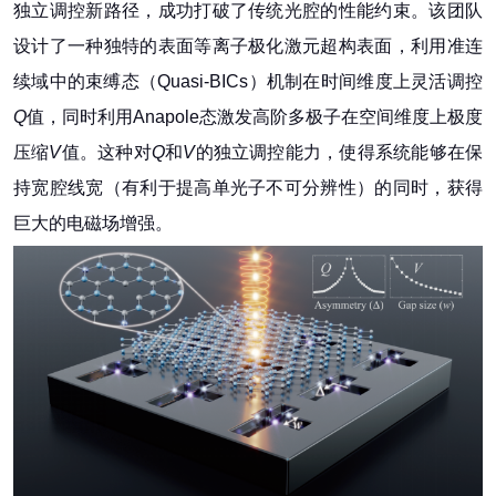
独立调控新路径，成功打破了传统光腔的性能约束。该团队
设计了一种独特的表面等离子极化激元超构表面，利用准连
续域中的束缚态（Quasi-BICs）机制在时间维度上灵活调控
Q
值，同时利用Anapole态激发高阶多极子在空间维度上极度
压缩
V
值。这种对
Q
和
V
的独立调控能力，使得系统能够在保
持宽腔线宽（有利于提高单光子不可分辨性）的同时，获得
巨大的电磁场增强。