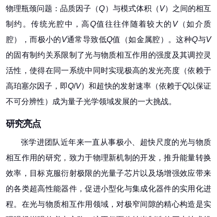
物理瓶颈问题：品质因子（
Q
）与模式体积（
V
）之间的相互
制约。传统光腔中，高
Q
值往往伴随着较大的
V
（如介质
腔），而极小的
V
通常导致低
Q
值（如金属腔）。这种
Q
与
V
的固有制约关系限制了光与物质相互作用的强度及其调控灵
活性，使得在同一系统中同时实现极高的发光亮度（依赖于
高
珀塞尔因子
，即
Q
/
V
）和超快的发射速率（依赖于
Q
以保证
不可分辨性）成为量子光学领域发展的一大挑战。
研究亮点
张学进团队近年来一直从事极小、超快尺度的光与物质
相互作用的研究，致力于物理新机制的开发，推升能量转换
效率，目标克服衍射极限的光量子芯片以及场增强效应带来
的各类超高性能器件，促进小型化与集成化器件的实用化进
程。在光与物质相互作用领域，对极窄间隙的精心构造是实