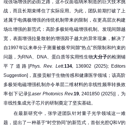
现强场增强的必由之路，这不仅面临纳米制造的巨大技术挑
战，而且长期束缚住了实际应用。为此，团队前期打破了上
述属于电偶极增强的传统机制带来的限制，在更高层次构建
场出增强的新范式：高阶多极矩电磁增强机制。发现间隙越
宽，表面增强拉曼散射的增强因子越大的异常现象，解决了
自1997年以来单分子测量被极窄间隙“热点”所限制和约束的
问题，为RNA、DNA、蛋白质等实用性生物
大分子
的检测铺
平了道路[
Phys. Rev. Lett.
134
, 136902 (2025); Editors
Suggestion]，直接贡献于生物传感和健康医学领域；该高阶
多极矩电磁增强机制亦令单层二维材料的非线性频率转换效
率创下记录[
Laser Photonics Rev.
19
, 2401850 (2025)]，为
非线性集成光子芯片的研制奠定了坚实基础。
在最新研究中，张学进团队针对量子光学领域这一难
题，提出了一种基于“时空协同”的新范式，首创光腔
Q
和
V
的