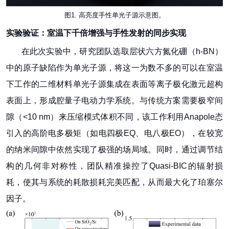
图1. 高亮度手性单光子源示意图。
实验
验证
：
室温下千倍增强与手性
发射
的同步实现
在此次实验中，研究团队选取层状六方氮化硼（h-BN）
中的原子缺陷作为单光子源，将这一为数不多的可以在室温
下工作的二维材料单光子源集成在表面等离子极化激元超构
表面上，形成腔量子电动力学系统。与传统方案需要极窄间
隙（<10 nm）来压缩模式体积不同，该工作利用Anapole态
引入的高阶电多极矩（如电四极EQ、电八极EO），在较宽
的纳米间隙中依然实现了极强的场局域。同时，通过调节结
构的几何非对称性，团队精准操控了Quasi-BIC的辐射损
耗，使其与系统的耗散损耗完美匹配，从而最大化了珀塞尔
因子。