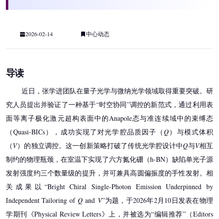
2026-02-14
中心动态
导读
近日，张学进团队在量子光学与微纳光学领域取得重要突破。研
究人员提出并验证了一种基于“时空协同”调控的新范式，通过利用表
面等离子极化激元超构表面中的Anapole态与准连续域中的束缚态
（Quasi-BICs），成功实现了对光学腔品质因子（
Q
）与模式体积
（
V
）的独立调控。这一创新策略打破了传统光学腔设计中
Q
与
V
相互
制约的物理瓶颈，在室温下实现了六方氮化硼（h-BN）缺陷单光子源
发射强度约三个数量级的提升，并可兼具高圆偏振度的手性发射。相
关成果以“Bright Chiral Single-Photon Emission Underpinned by
Independent Tailoring of
Q
and
V
”为题，于2026年2月10日发表在物理
学期刊《Physical Review Letters》上，并被选为“编辑推荐”（Editors